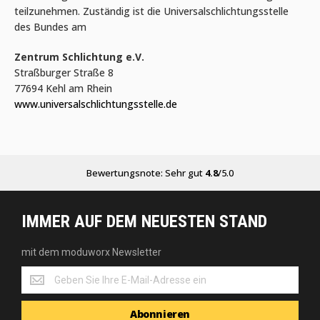
teilzunehmen. Zuständig ist die Universalschlichtungsstelle
des Bundes am
Zentrum Schlichtung e.V.
Straßburger Straße 8
77694 Kehl am Rhein
www.universalschlichtungsstelle.de
Bewertungsnote: Sehr gut
4.8
/5.0
IMMER AUF DEM NEUESTEN STAND
mit dem moduworx Newsletter
mit
dem
moduworx
Abonnieren
Newsletter