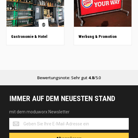
Gastronomie & Hotel
Werbung & Promotion
Bewertungsnote: Sehr gut
4.8
/5.0
IMMER AUF DEM NEUESTEN STAND
mit dem moduworx Newsletter
mit
dem
moduworx