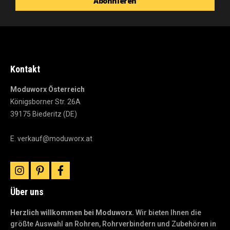
Abonnieren
Newsletter
Kontakt
Moduworx Österreich
Königsborner Str. 26A
39175 Biederitz (DE)
E.
verkauf@moduworx.at
instagram
pinterest
facebook
Über uns
Herzlich willkommen bei Moduworx.
Wir bieten Ihnen die
größte Auswahl an Rohren, Rohrverbindern und Zubehören in