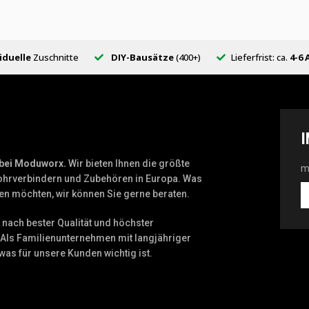
iduelle
Zuschnitte
DIY-Bausätze
(400+)
Lieferfrist: ca.
4-6 
 bei Moduworx.
Wir bieten Ihnen die größte
m
ohrverbindern und Zubehören in Europa. Was
m
n möchten, wir können Sie gerne beraten.
d
m
 nach bester Qualität und höchster
N
Als Familienunternehmen mit langjähriger
was für unsere Kunden wichtig ist.