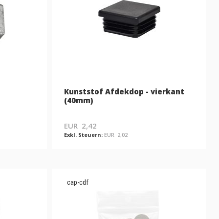
Kunststof Afdekdop - vierkant
(40mm)
EUR 2,42
EUR 2,02
cap-cdf