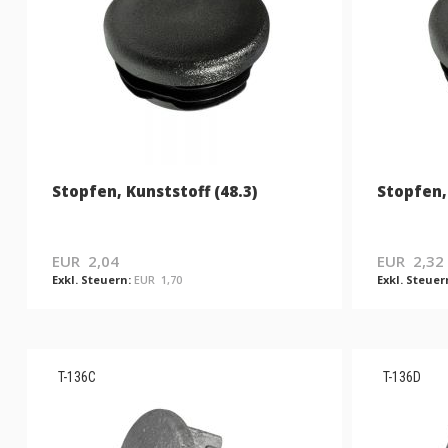
Stopfen, Kunststoff (48.3)
Stopfen, 
EUR 2,04
EUR 2,32
EUR 1,70
T-136C
T-136D