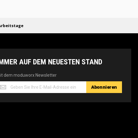
Arbeitstage
IMMER AUF DEM NEUESTEN STAND
it dem moduworx Newsletter
it
Abonnieren
em
oduworx
ewsletter