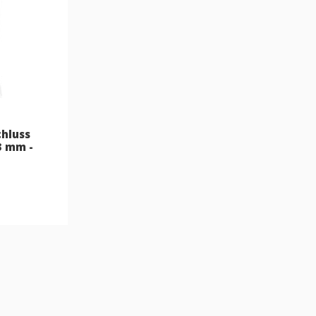
chluss
.3 mm -