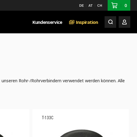
0
DE
AT
CH
Kundenservice
Inspiration
Mein 
it unseren Rohr-/Rohrverbindern verwendet werden können. Alle
T-133C