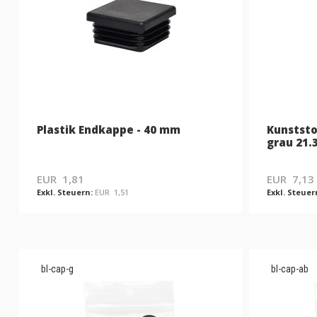
Plastik Endkappe - 40 mm
Kunststo
grau 21.
EUR 1,81
EUR 7,13
EUR 1,51
bl-cap-g
bl-cap-ab