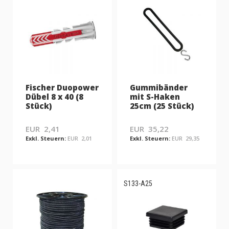
Fischer Duopower
Gummibänder
Dübel 8 x 40 (8
mit S-Haken
Stück)
25cm (25 Stück)
EUR 2,41
EUR 35,22
EUR 2,01
EUR 29,35
S133-A25