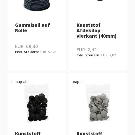
Gummiseil auf
Kunststof
Rolle
Afdekdop -
vierkant (40mm)
EUR 69,30
EUR 2,42
EUR 57,75
EUR 2,02
bl-cap-ab
cap-ab
Kunststoff
Kunststoff