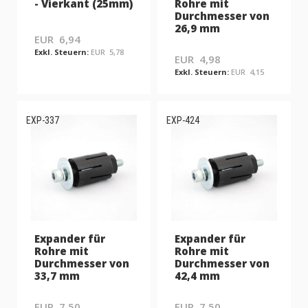
- Vierkant (25mm)
Rohre mit
Durchmesser von
26,9 mm
EUR 6,94
EUR 5,78
EUR 4,98
EUR 4,15
EXP-337
EXP-424
Expander für
Expander für
Rohre mit
Rohre mit
Durchmesser von
Durchmesser von
33,7 mm
42,4 mm
EUR 7,50
EUR 7,50