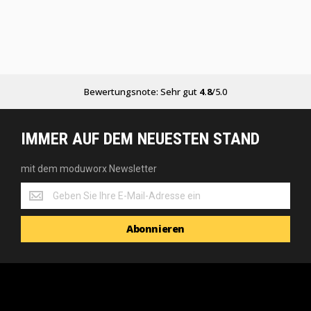
Bewertungsnote: Sehr gut
4.8
/5.0
IMMER AUF DEM NEUESTEN STAND
mit dem moduworx Newsletter
mit
dem
moduworx
Abonnieren
Newsletter