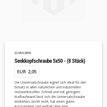
Zum
Anfang
der
SCHRAUBEN
Bildgalerie
springen
Senkkopfschraube 5x50 - (8 Stück)
EUR 2,05
Die Universalschraube eignet sich ideal für den
Einsatz in allen natürlichen und industriellen
Holzwerkstoffen. Schnell und mit geringem
Kraftaufwand lässt sich die Universalschraube
eindrehen, bricht nicht, hat einen guten
Auszugswert und verfügt über eine