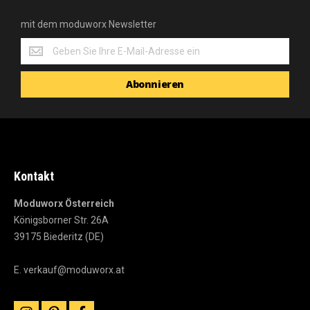
mit dem moduworx Newsletter
mit
dem
moduworx
Abonnieren
Newsletter
Kontakt
Moduworx Österreich
Königsborner Str. 26A
39175 Biederitz (DE)
E.
verkauf@moduworx.at