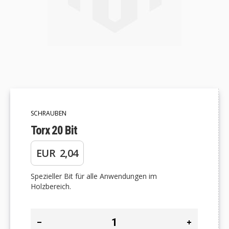
Zum
Anfang
der
SCHRAUBEN
Bildgalerie
springen
Torx 20 Bit
EUR 2,04
Spezieller Bit für alle Anwendungen im
Holzbereich.